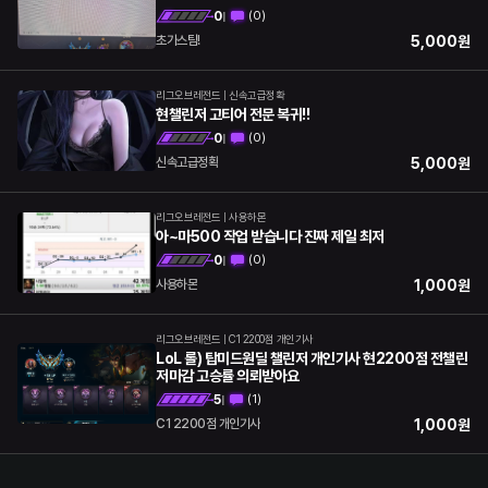
0
(
0
)
|
5,000
원
초가스팀!
리그오브레전드
|
신속고급정확
현챌린저 고티어 전문 복귀!!
0
(
0
)
|
5,000
원
신속고급정확
리그오브레전드
|
사용하몬
아~마500 작업 받습니다 진짜 제일 최저
0
(
0
)
|
1,000
원
사용하몬
리그오브레전드
|
C1 2200점 개인기사
LoL 롤) 탑미드원딜 챌린저 개인기사 현2200점 전챌린
저마감 고승률 의뢰받아요
5
(
1
)
|
1,000
원
C1 2200점 개인기사