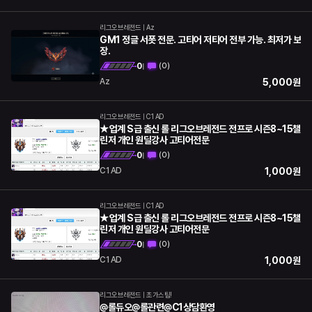
리그오브레전드
|
Az
GM1 정글 서폿 전문. 고티어 저티어 전부 가능. 최저가 보
장.
0
(
0
)
|
5,000
원
Az
리그오브레전드
|
C1 AD
★업계 S급 출신 롤 리그오브레전드 전프로 시즌8~15챌
린저 개인 원딜강사 고티어전문
0
(
0
)
|
1,000
원
C1 AD
리그오브레전드
|
C1 AD
★업계 S급 출신 롤 리그오브레전드 전프로 시즌8~15챌
린저 개인 원딜강사 고티어전문
0
(
0
)
|
1,000
원
C1 AD
리그오브레전드
|
초가스팀!
@롤듀오@롤관련@C1상담환영