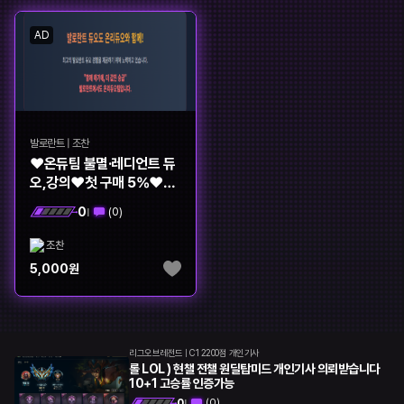
롤토체스
오버워치
AD
히어로즈오브스톰
배틀그라운드
서든어택
하스스톤
던전앤파이터
모바일게임
발로란트
|
조찬
기타
❤️온듀팀 불멸·레디언트 듀
오,강의❤️첫 구매 5%❤️
10+1❤️
0
(
0
)
|
조찬
5,000
원
리그오브레전드
|
C1 2200점 개인기사
롤 LOL ) 현챌 전챌 원딜탑미드 개인기사 의뢰받습니다
10+1 고승률 인증가능
0
(
0
)
|