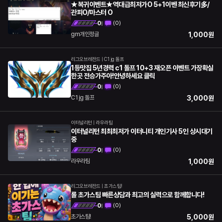
★복귀이벤트★역대급최저가O 5+1이벤 최신후기多/
관피O/마스터 O
0
(
0
)
|
1,000
원
gm개인정글
리그오브레전드
|
C1 jg 돌프
1등맛집 5년경력 c1 돌프 10+3 재오픈 이벤트 가장확실
한곳 전승가주아!안녕하세요 클릭
0
(
0
)
|
3,000
원
C1 jg 돌프
이터널리턴
|
라우라팀
이터널리턴 최최최저가 이터니티 개인기사 5인 상시대기
중
0
(
0
)
|
1,000
원
라우라팀
리그오브레전드
|
초가스팀!
롤 초가스팀 빠른상담과 최고의 실력으로 함께합니다!
0
(
0
)
|
5,000
원
초가스팀!