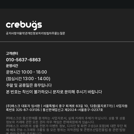
공지사항
이용약관
개인정보처리방침
자주묻는질문
고객센터
010-5637-6863
운영시간
운영시간 10:00 - 18:00
(점심시간 13:00 - 14:00)
주말 및 공휴일은 휴무입니다
본 번호는 착신이 불가하오니 문자로 문의해 주시기 바랍니다
(주)애스크 대표자 임서환 | 서울특별시 중구 퇴계로 63길 10, 12층(을지로7가) | 사업자등
록번호 325-87-03135 | 통신판매업신고 제2024-서울중구-0237호
㈜애스크은 통신판매를 중개하는 사업자로서, 실제 거래의 주체가 아닙니다. 상품 및 상품
정보와 거래에 관한 모든 권리·의무·책임은 판매회원에게 있습니다.
㈜애스크 사이트의 상품·전문가·이벤트 정보, 디자인 및 화면 구성(UI 포함)에 대한 무단 복
제·배포·전송·스크래핑·크롤링 등 모든 행위는 저작권법 및 콘텐츠산업진흥법 등 관련 법령
에 따라 엄격히 금지됩니다.