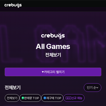
All Games
전체보기
펼치기
전체 보기
리그오브레전드
에이펙스레전드
발로란트
전체보기
인기 순
이터널리턴
스타크래프트
전체보기
판매량 TOP
재구매 TOP
신규 재능
NEW
메이플스토리
FC온라인