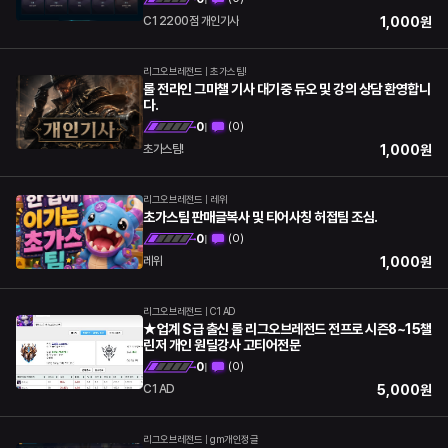
1,000
원
C1 2200점 개인기사
리그오브레전드
|
초가스팀!
롤 전라인 그마챌 기사 대기중 듀오 및 강의 상담 환영합니
다.
0
(
0
)
|
1,000
원
초가스팀!
리그오브레전드
|
레위
초가스팀 판매글복사 및 티어사칭 허접팀 조심.
0
(
0
)
|
1,000
원
레위
리그오브레전드
|
C1 AD
★업계 S급 출신 롤 리그오브레전드 전프로 시즌8~15챌
린저 개인 원딜강사 고티어전문
0
(
0
)
|
5,000
원
C1 AD
리그오브레전드
|
gm개인정글