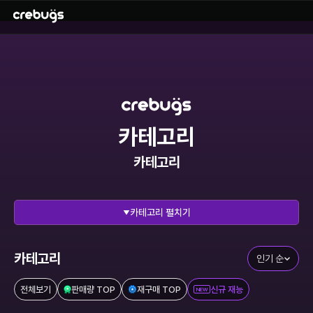
카테고리
카테고리
펼치기
전체 보기
리그오브레전드
에이펙스레전드
발로란트
카테고리
인기 순
이터널리턴
스타크래프트
전체보기
판매량 TOP
재구매 TOP
신규 재능
NEW
메이플스토리
FC온라인