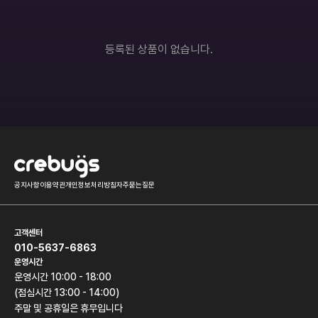
롤토체스
오버워치
히어로즈오브스톰
배틀그라운드
등록된 상품이 없습니다.
서든어택
하스스톤
던전앤파이터
모바일게임
기타
공지사항
이용약관
개인정보처리방침
자주묻는질문
고객센터
010-5637-6863
운영시간
운영시간 10:00 - 18:00
(점심시간 13:00 - 14:00)
주말 및 공휴일은 휴무입니다