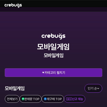
모바일게임
모바일게임
펼치기
전체 보기
리그오브레전드
에이펙스레전드
발로란트
모바일게임
인기 순
이터널리턴
스타크래프트
전체보기
판매량 TOP
재구매 TOP
신규 재능
NEW
메이플스토리
FC온라인