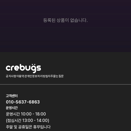
롤토체스
오버워치
히어로즈오브스톰
배틀그라운드
등록된 상품이 없습니다.
서든어택
하스스톤
던전앤파이터
모바일게임
기타
공지사항
이용약관
개인정보처리방침
자주묻는질문
고객센터
010-5637-6863
운영시간
운영시간 10:00 - 18:00
(점심시간 13:00 - 14:00)
주말 및 공휴일은 휴무입니다