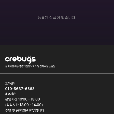
롤토체스
오버워치
히어로즈오브스톰
배틀그라운드
등록된 상품이 없습니다.
서든어택
하스스톤
던전앤파이터
모바일게임
기타
공지사항
이용약관
개인정보처리방침
자주묻는질문
고객센터
010-5637-6863
운영시간
운영시간 10:00 - 18:00
(점심시간 13:00 - 14:00)
주말 및 공휴일은 휴무입니다