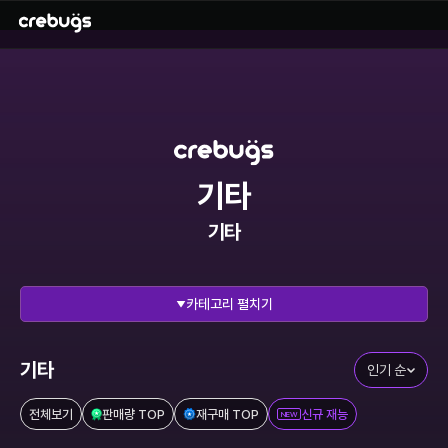
기타
기타
펼치기
전체 보기
리그오브레전드
에이펙스레전드
발로란트
기타
인기 순
이터널리턴
스타크래프트
전체보기
판매량 TOP
재구매 TOP
신규 재능
NEW
메이플스토리
FC온라인