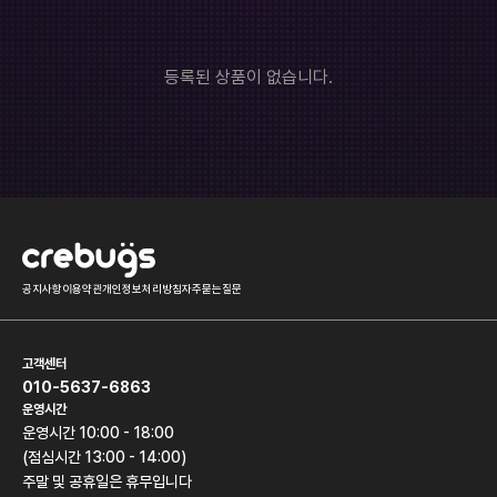
롤토체스
오버워치
히어로즈오브스톰
배틀그라운드
등록된 상품이 없습니다.
서든어택
하스스톤
던전앤파이터
모바일게임
기타
공지사항
이용약관
개인정보처리방침
자주묻는질문
고객센터
010-5637-6863
운영시간
운영시간 10:00 - 18:00
(점심시간 13:00 - 14:00)
주말 및 공휴일은 휴무입니다