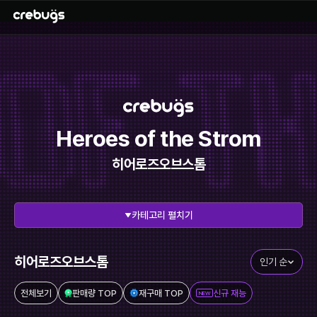
Heroes of the Strom
히어로즈오브스톰
펼치기
전체 보기
리그오브레전드
에이펙스레전드
발로란트
히어로즈오브스톰
인기 순
이터널리턴
스타크래프트
전체보기
판매량 TOP
재구매 TOP
신규 재능
NEW
메이플스토리
FC온라인