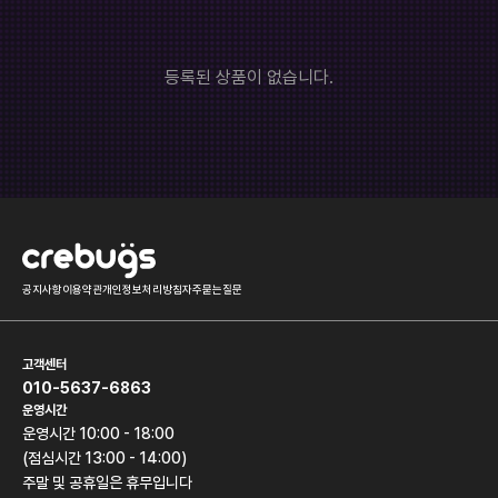
롤토체스
오버워치
히어로즈오브스톰
배틀그라운드
등록된 상품이 없습니다.
서든어택
하스스톤
던전앤파이터
모바일게임
기타
공지사항
이용약관
개인정보처리방침
자주묻는질문
고객센터
010-5637-6863
운영시간
운영시간 10:00 - 18:00
(점심시간 13:00 - 14:00)
주말 및 공휴일은 휴무입니다