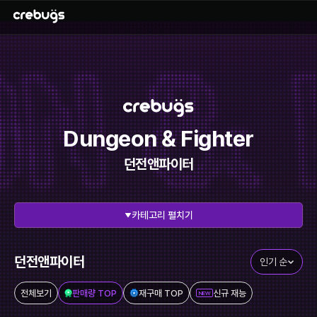
Dungeon & Fighter
던전앤파이터
펼치기
전체 보기
리그오브레전드
에이펙스레전드
발로란트
던전앤파이터
인기 순
이터널리턴
스타크래프트
전체보기
판매량 TOP
재구매 TOP
신규 재능
NEW
메이플스토리
FC온라인