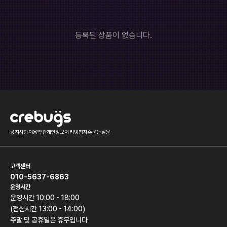
롤토체스
오버워치
히어로즈오브스톰
배틀그라운드
등록된 상품이 없습니다.
서든어택
하스스톤
던전앤파이터
모바일게임
기타
공지사항
이용약관
개인정보처리방침
자주묻는질문
고객센터
010-5637-6863
운영시간
운영시간 10:00 - 18:00
(점심시간 13:00 - 14:00)
주말 및 공휴일은 휴무입니다