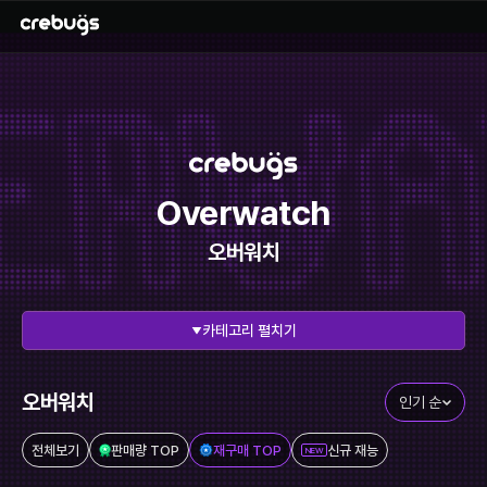
Overwatch
오버워치
펼치기
전체 보기
리그오브레전드
에이펙스레전드
발로란트
오버워치
인기 순
이터널리턴
스타크래프트
전체보기
판매량 TOP
재구매 TOP
신규 재능
NEW
메이플스토리
FC온라인