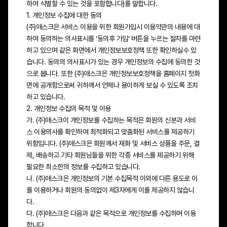
하여 식별할 수 있는 것을 포함합니다)를 말합니다.
1. 개인정보 수집에 대한 동의
(주)애스크은 서비스 이용을 위한 회원가입시 이용약관의 내용에 대
하여 동의하는 의사표시를 ‘동의후 가입’ 버튼을 누르는 절차를 마련
하고 있으며 같은 화면에서 개인정보보호정책 또한 확인하실수 있
습니다. 동의의 의사표시가 있는 경우 개인정보의 수집에 동의한 것
으로 봅니다. 또한 (주)애스크은 개인정보보호정책을 홈페이지 첫화
면에 공개함으로써 귀하께서 언제나 용이하게 보실 수 있도록 조치
하고 있습니다.
2. 개인정보 수집의 목적 및 이용
가. (주)애스크이 개인정보를 수집하는 목적은 회원의 신분과 서비
스 이용의사를 확인하여 최적화되고 맞춤화된 서비스를 제공하기
위함입니다. (주)애스크은 회원께서 재화 및 서비스 상품을 주문, 결
제, 배송하고 기타 회원님들을 위한 각종 서비스를 제공하기 위해
필요한 최소한의 정보를 수집하고 있습니다.
나. (주)애스크은 개인정보의 기본 수집목적 이외에 다른 용도로 이
를 이용하거나 회원의 동의없이 제3자에게 이를 제공하지 않습니
다.
다. (주)애스크은 다음과 같은 목적으로 개인정보를 수집하며 이용
합니다.