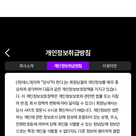
개인정보취급방침
회사소개
개인정보취급방침
이용약관
(주)애스크(이하 “당사”라 한다.)는 회원님들의 개인정보를 매우 중
요하게 생각하며 다음과 같은 개인정보보호정책을 가지고 있습니
다. 이 개인정보보호정책은 개인정보보호와 관련한 법률 또는 지침
의 변경, 회사 정책의 변화에 따라 달라질 수 있으니 회원님께서는
당사 사이트 방문시 수시로 확인하시기 바랍니다. 개인정보란 생존
하는 개인에 관한 정보로서 당해 정보에 포함되어 있는 성명, 주소,
전화번호등에 의하여 당해 개인을 식별할 수 있는 정보(당해 정보만
으로는 특정 개인을 식별할 수 없더라도 다른 정보와 용이하게 결합