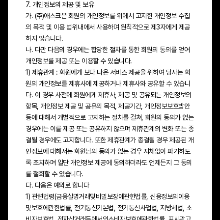
7. 개인정보의 제공 및 보유
가. (주)애스크은 회원의 개인정보를 위에서 고지한 개인정보 수집
의 목적 및 이용 범위내에서 사용하며 원칙적으로 제3자에게 제공
하지 않습니다.
나. 다만 다음의 경우에는 합당한 절차를 통한 회원의 동의를 얻어
개인정보를 제공 또는 이용할 수 있습니다.
1) 제휴관계 : 회원에게 보다 나은 서비스 제공을 위하여 당사는 회
원의 개인정보를 제휴사에 제공하거나 제휴사와 공유할 수 있습니
다. 이 경우 사전에 회원에게 제휴사, 제공 및 공유되는 개인정보의
항목, 개인정보 제공 및 공유의 목적, 제공기간, 개인정보보호방안
등에 대해서 개별적으로 고지하는 절차를 걸쳐, 회원의 동의가 없는
경우에는 이를 제공 또는 공유하지 않으며 제휴관계의 변화 또는 종
결될 경우에도 고지합니다. 또한 제휴관계가 종결될 경우 제공된 개
인정보에 대해서는 회원님의 동의가 없는 경우 지체없이 파기하도
록 조치하며 일단 개인정보 제공에 동의하더라도 언제든지 그 동의
를 철회할 수 있습니다.
다. 다음은 예외로 합니다
1) 관련법령(금융실명거래및비밀보장에관한법률, 신용정보의이용
및보호에관한법률, 전기통신기본법, 전기통신사업법, 지방세법, 소
비자보호법, 전자상거래등에서의소비자보호에관한법률, 표시광고