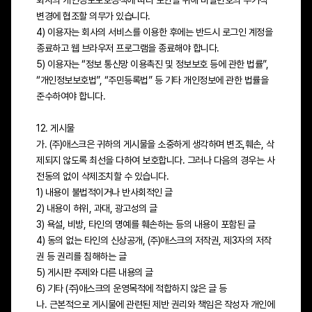
회사의 개인정보보호정책에 따라 보안을 위해 비밀번호의 주기적
변경에 협조할 의무가 있습니다.
4) 이용자는 회사의 서비스를 이용한 후에는 반드시 로그인 계정을
종료하고 웹 브라우저 프로그램을 종료해야 합니다.
5) 이용자는 “정보 통신망 이용촉진 및 정보보호 등에 관한 법률”,
“개인정보보호법”, “주민등록법” 등 기타 개인정보에 관한 법률을
준수하여야 합니다.
12. 게시물
가. (주)애스크은 귀하의 게시물을 소중하게 생각하며 변조,훼손, 삭
제되지 않도록 최선을 다하여 보호합니다. 그러나 다음의 경우는 사
전동의 없이 삭제조치할 수 있습니다.
1) 내용이 불법적이거나 반사회적인 글
2) 내용이 허위, 과대, 광고성의 글
3) 욕설, 비방, 타인의 명예를 훼손하는 등의 내용이 포함된 글
4) 동의 없는 타인의 신상공개, (주)애스크의 저작권, 제3자의 저작
권 등 권리를 침해하는 글
5) 게시판 주제와 다른 내용의 글
6) 기타 (주)애스크의 운영목적에 적합하지 않은 글 등
나. 근본적으로 게시물에 관련된 제반 권리와 책임은 작성자 개인에