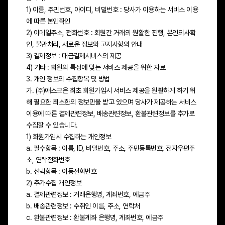
1) 이름, 주민번호, 아이디, 비밀번호 : 당사가 이용하는 서비스 이용
에 따른 본인확인
2) 이메일주소, 전화번호 : 회원간 거래의 원활한 진행, 본인의사확
인, 불만처리, 새로운 정보와 고지사항의 안내
3) 결제정보 : 대금결제서비스의 제공
4) 기타 : 회원의 특성에 맞는 서비스 제공을 위한 자료
3. 개인 정보의 수집항목 및 방법
가. (주)애스크은 최초 회원가입시 서비스 제공을 원활하게 하기 위
해 필요한 최소한의 정보만을 받고 있으며 당사가 제공하는 서비스
이용에 따른 결제관련정보, 배송관련정보, 환불관련정보를 추가로
수집할 수 있습니다.
1) 회원가입시 수집하는 개인정보
a. 필수항목 : 이름, ID, 비밀번호, 주소, 주민등록번호, 전자우편주
소, 연락전화번호
b. 선택항목 : 이동전화번호
2) 추가수집 개인정보
a. 결제관련정보 : 거래은행명, 계좌번호, 예금주
b. 배송관련정보 : 수취인 이름, 주소, 연락처
c. 환불관련정보 : 환불계좌 은행명, 계좌번호, 예금주