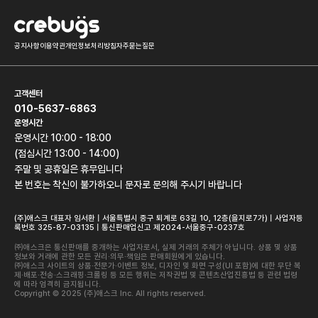
공지사항
이용약관
개인정보처리방침
자주묻는질문
고객센터
010-5637-6863
운영시간
운영시간 10:00 - 18:00
(점심시간 13:00 - 14:00)
주말 및 공휴일은 휴무입니다
본 번호는 착신이 불가하오니 문자로 문의해 주시기 바랍니다
(주)애스크 대표자 임서환 | 서울특별시 중구 퇴계로 63길 10, 12층(을지로7가) | 사업자등
록번호 325-87-03135 | 통신판매업신고 제2024-서울중구-0237호
㈜애스크은 통신판매를 중개하는 사업자로서, 실제 거래의 주체가 아닙니다. 상품 및 상품
정보와 거래에 관한 모든 권리·의무·책임은 판매회원에게 있습니다.
㈜애스크 사이트의 상품·전문가·이벤트 정보, 디자인 및 화면 구성(UI 포함)에 대한 무단 복
제·배포·전송·스크래핑·크롤링 등 모든 행위는 저작권법 및 콘텐츠산업진흥법 등 관련 법령
에 따라 엄격히 금지됩니다.
Copyright © 2025 (주)애스크 Inc. All rights reserved.