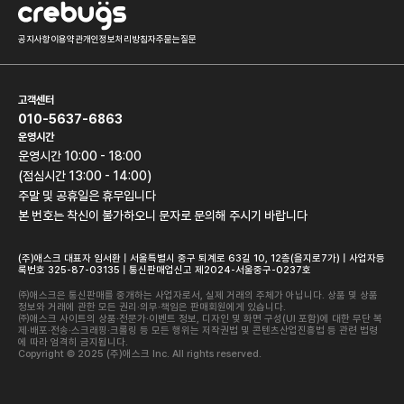
공지사항
이용약관
개인정보처리방침
자주묻는질문
고객센터
010-5637-6863
운영시간
운영시간 10:00 - 18:00
(점심시간 13:00 - 14:00)
주말 및 공휴일은 휴무입니다
본 번호는 착신이 불가하오니 문자로 문의해 주시기 바랍니다
(주)애스크 대표자 임서환 | 서울특별시 중구 퇴계로 63길 10, 12층(을지로7가) | 사업자등
록번호 325-87-03135 | 통신판매업신고 제2024-서울중구-0237호
㈜애스크은 통신판매를 중개하는 사업자로서, 실제 거래의 주체가 아닙니다. 상품 및 상품
정보와 거래에 관한 모든 권리·의무·책임은 판매회원에게 있습니다.
㈜애스크 사이트의 상품·전문가·이벤트 정보, 디자인 및 화면 구성(UI 포함)에 대한 무단 복
제·배포·전송·스크래핑·크롤링 등 모든 행위는 저작권법 및 콘텐츠산업진흥법 등 관련 법령
에 따라 엄격히 금지됩니다.
Copyright © 2025 (주)애스크 Inc. All rights reserved.