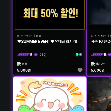
리그오브레전드
|
료 뷰
리그오브레전드
|
❤️SUMMER EVENT❤️ 역대급 최저가!
시즌 16 현
5
5
(
930
)
|
|
료 뷰
바텀고수
5,000
원
5,000
원