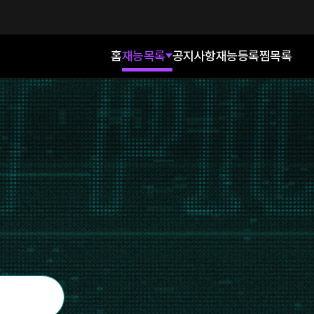
홈
재능목록
공지사항
재능등록
찜목록