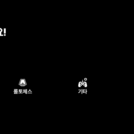
!
롤토체스
기타