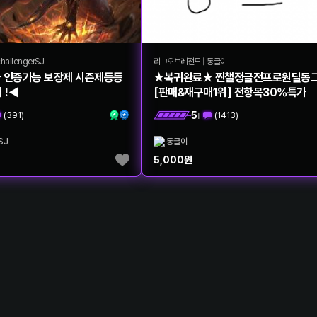
hallengerSJ
리그오브레전드
|
동글이
 인증가능 보장제 시즌제등등
★복귀완료★ 찐챌정글전프로원딜동그
 !◀
[판매&재구매1위] 전항목30%특가
5
(
391
)
(
1413
)
|
SJ
동글이
5,000
원