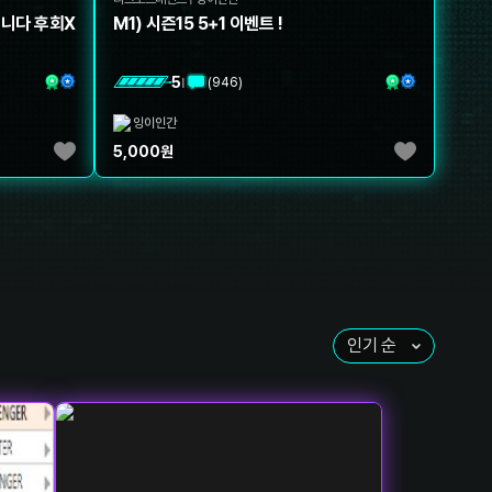
입니다 후회X
M1) 시즌15 5+1 이벤트 !
5
(
946
)
|
잉이인간
5,000
원
인기 순