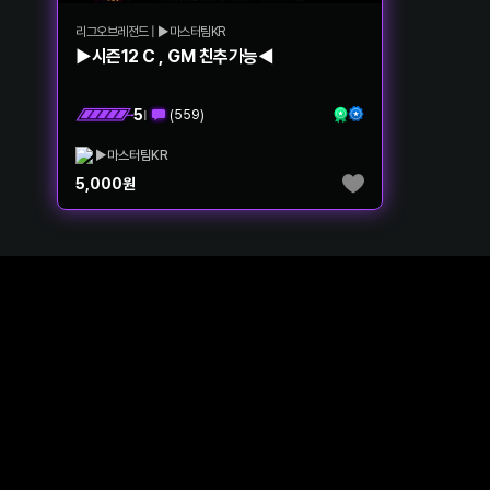
리그오브레전드
|
▶마스터팀KR
▶시즌12 C , GM 친추가능◀
5
(
559
)
|
▶마스터팀KR
5,000
원