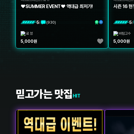
❤️SUMMER EVENT❤️ 역대급 최저가!
시즌 16 
5
5
(
930
)
|
|
료 뷰
바텀고수
5,000
원
5,000
원
믿고가는 맛집
HIT