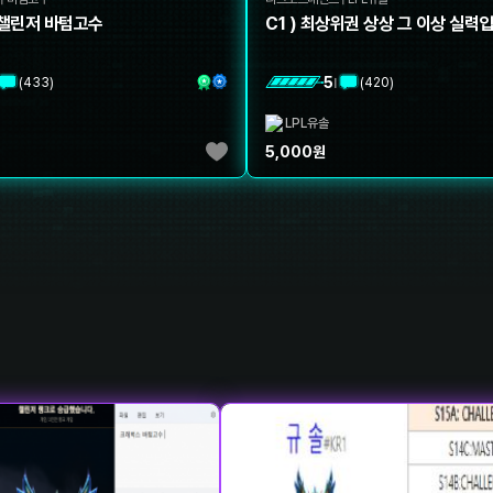
현챌린저 바텀고수
C1 ) 최상위권 상상 그 이상 실력
5
(
433
)
(
420
)
|
LPL유솔
5,000
원