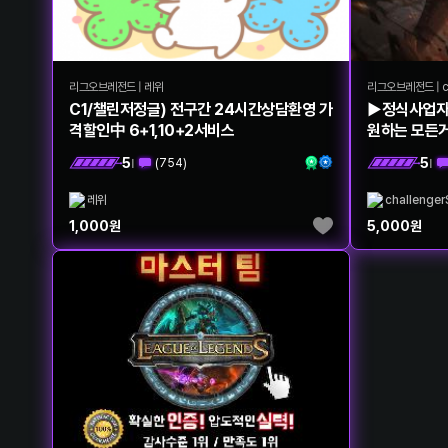
리그오브레전드
|
레위
리그오브레전드
|
c
C1/챌린저정글) 전구간 24시간상담환영 가
▶정식사업자
격할인中 6+1,10+2서비스
원하는 모든거
5
5
(
754
)
|
|
레위
challenger
1,000
원
5,000
원