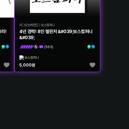
리그오브레전드
|
보스컴퍼니
리!
4년 경력! 8인 첼린저 &#039;보스컴퍼니
&#039;
5
(
563
)
|
보스컴퍼니
5,000
원