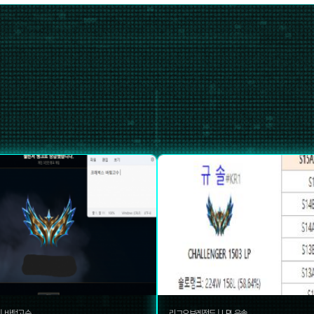
|
바텀고수
리그오브레전드
|
LPL유솔