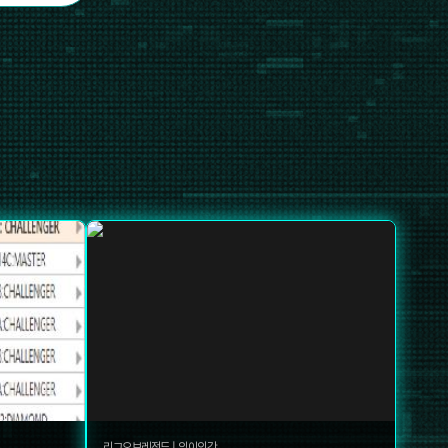
리그오브레전드
|
잉이인간