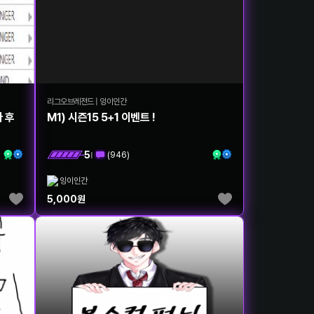
리그오브레전드
|
잉이인간
다 후
M1) 시즌15 5+1 이벤트 !
5
(
946
)
|
잉이인간
5,000
원