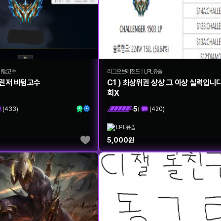
바텀고수
리그오브레전드
|
LPL유솔
챌린저 바텀고수
C1 ) 최상위권 상상 그 이상 실력입니
회X
5
(
433
)
(
420
)
|
LPL유솔
5,000
원