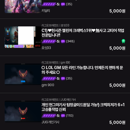
5
(
35
)
|
5,000
원
키달리
리그오브레전드
|
호잇33
C1)❤️현시즌 챌린저 크래벅스1위❤️無사고 고티어 작업
전문입니다!!
5
(
348
)
|
5,000
원
호잇33
리그오브레전드
|
gm 900
○ LOL GM 모든 라인 가능합니다. 언제든지 편하게 문
의 주세요 ○
5
(
35
)
|
5,000
원
gm 900
리그오브레전드
|
JUG개인기사
개인 현그마기사 탑정글미드원딜 가능!) 크벅최저가 6+1
고승률작업 신뢰
5
(
110
)
|
5,000
원
JUG개인기사