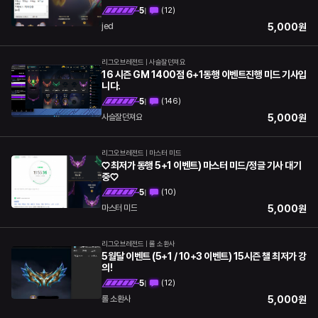
5
(
12
)
|
5,000
원
jed
리그오브레전드
|
사슬잘던져요
16 시즌 GM 1400점 6+1동행 이벤트진행 미드 기사입
니다.
5
(
146
)
|
5,000
원
사슬잘던져요
리그오브레전드
|
마스터 미드
♡최저가 동행 5+1 이벤트) 마스터 미드/정글 기사 대기
중♡
5
(
10
)
|
5,000
원
마스터 미드
리그오브레전드
|
롤 소환사
5월달 이벤트 (5+1 / 10+3 이벤트) 15시즌 챌 최저가 강
의!
5
(
12
)
|
5,000
원
롤 소환사