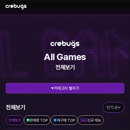
All Games
전체보기
펼치기
전체 보기
리그오브레전드
에이펙스레전드
발로란트
전체보기
인기 순
이터널리턴
스타크래프트
전체보기
판매량 TOP
재구매 TOP
신규 재능
NEW
메이플스토리
FC온라인