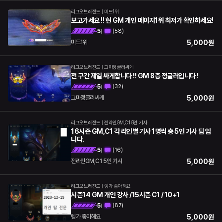
리그오브레전드
|
미드1위
보고가세요 !! 현 GM 개인 메이지1위 최저가 확인하세요!
5
(
58
)
|
5,000
원
미드1위
리그오브레전드
|
그마정글러싸게
전 구간 제일 싸게합니다 !! GM 8층 정글러입니다 !
5
(
32
)
|
5,000
원
그마정글러싸게
리그오브레전드
|
전라인GM,C1 5인 기사
16시즌 GM,C1 각 라인별 기사 1명씩 총 5인 기사 팀 입
니다.
5
(
16
)
|
5,000
원
전라인GM,C1 5인 기사
리그오브레전드
|
렝가 좋아해요
시즌14 GM 개인 강사 /15시즌 C1 / 10+1
5
(
87
)
|
5,000
원
렝가 좋아해요