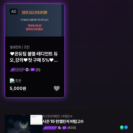
롤토체스
오버워치
AD
히어로즈오브스톰
배틀그라운드
서든어택
하스스톤
던전앤파이터
모바일게임
발로란트
|
조찬
기타
❤️온듀팀 불멸·레디언트 듀
오,강의❤️첫 구매 5%❤️
10+1❤️
0
(
0
)
|
조찬
5,000
원
리그오브레전드
|
바텀고수
시즌 16 현챌린저 바텀고수
5
(
433
)
|