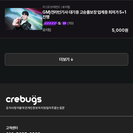
리그오브레전드
|
로리팀
GM)전라인기사 대기중 고승률보장 업계중 최저가 5+1
진행
5
(
10
)
|
5,000
원
로리팀
더보기 ↓
공지사항
이용약관
개인정보처리방침
자주묻는질문
고객센터