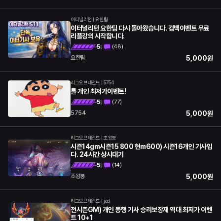
이터널리턴
|
요한팀
이터널리턴 요한팀 다시 돌아왔습니다. 컴백이벤트 무료
리플강의 시작합니다.
5
(
48
)
|
5,000
원
요한팀
리그오브레전드
|
5754
롤 개인 최저가이벤트!
5
(
77
)
|
5,000
원
5754
리그오브레전드
|
조왕붕
시즌14gm시즌15 800 현m600) 시즌16개인 기사입
다. 24시간 상시대기
5
(
14
)
|
5,000
원
조왕붕
리그오브레전드
|
jed
전시즌GM) 개인 동행 기사 승리보장제 역대 최저가 이벤
트 10+1