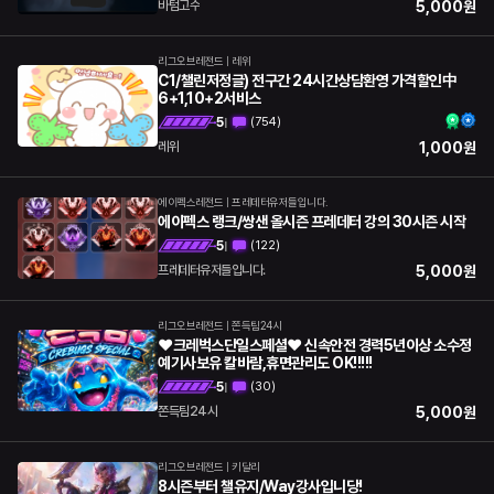
5,000
원
바텀고수
리그오브레전드
|
레위
C1/챌린저정글) 전구간 24시간상담환영 가격할인中
6+1,10+2서비스
5
(
754
)
|
1,000
원
레위
에이펙스레전드
|
프레데터유저들입니다.
에이펙스 랭크/쌍샌 올시즌 프레데터 강의 30시즌 시작
5
(
122
)
|
5,000
원
프레데터유저들입니다.
리그오브레전드
|
쫀득팀24시
❤크레벅스단일스페셜❤ 신속안전 경력5년이상 소수정
예기사보유 칼바람,휴면관리도 OK!!!!!
5
(
30
)
|
5,000
원
쫀득팀24시
리그오브레전드
|
키달리
8시즌부터 챌유지/Way강사입니당!