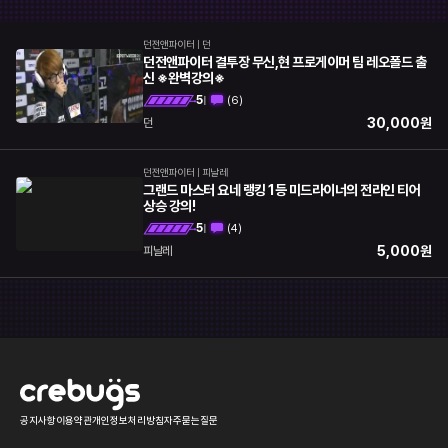
롤토체스
오버워치
던전앤파이터
|
던
히어로즈오브스톰
배틀그라운드
던전앤파이터 결투장 무신,현 프로게이머 팀 레오폴드 출
신 ※완벽강의※
서든어택
하스스톤
5
(
6
)
|
30,000
원
던전앤파이터
던
모바일게임
기타
던전앤파이터
|
피날레
그랜드 마스터 요네 랭킹 1등 미드라이너의 전라인 티어
상승 강의!
5
(
4
)
|
5,000
원
피날레
공지사항
이용약관
개인정보처리방침
자주묻는질문