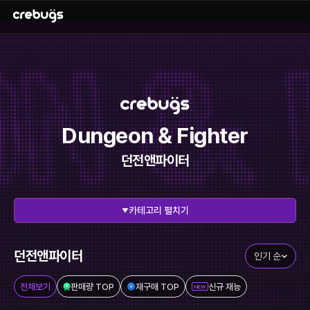
Dungeon & Fighter
던전앤파이터
펼치기
전체 보기
리그오브레전드
에이펙스레전드
발로란트
던전앤파이터
인기 순
이터널리턴
스타크래프트
전체보기
판매량 TOP
재구매 TOP
신규 재능
NEW
메이플스토리
FC온라인